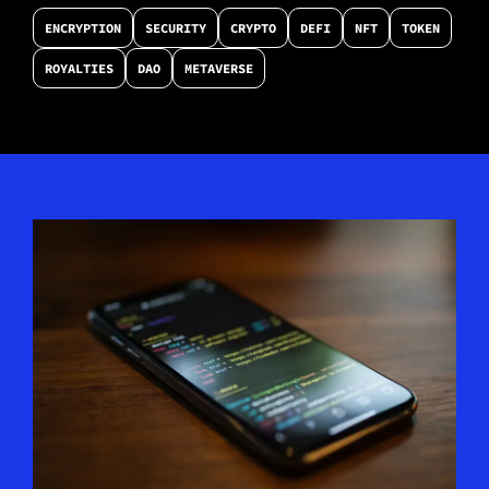
ENCRYPTION
SECURITY
CRYPTO
DEFI
NFT
TOKEN
ROYALTIES
DAO
METAVERSE